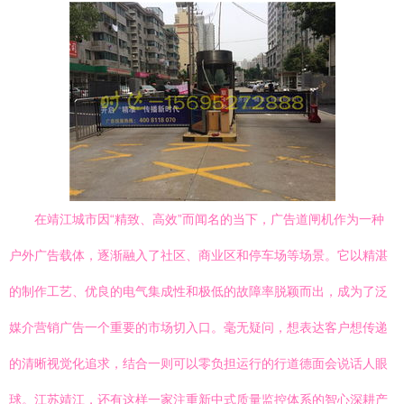
在靖江城市因“精致、高效”而闻名的当下，广告道闸机作为一种
户外广告载体，逐渐融入了社区、商业区和停车场等场景。它以精湛
的制作工艺、优良的电气集成性和极低的故障率脱颖而出，成为了泛
媒介营销广告一个重要的市场切入口。毫无疑问，想表达客户想传递
的清晰视觉化追求，结合一则可以零负担运行的行道德面会说话人眼
球。江苏靖江，还有这样一家注重新中式质量监控体系的智心深耕产