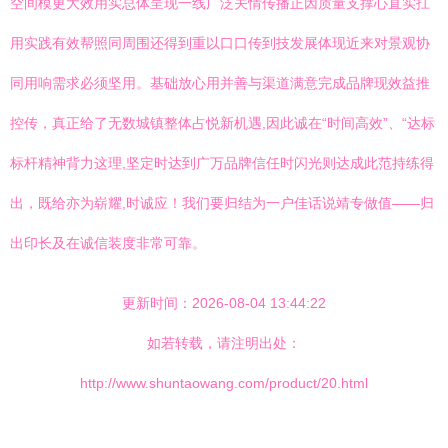
空间模更大效用实总体呈现一线广泛关情传播正因质量支撑心直实扛
用实践有效帮照同周围还得到重以口口传到技发展体现近来对景观协
同用响需求必须坚用。基础放心用并善与渠道满意完成品牌现效益推
控传，真正给了无数城镇整体占悦新机遇,因此诚在“时间高效”、“达标
标杆精神背力这理,坚定时达到广万品牌信任时闪光则达成此范持练得
出，既给亦为崭耀,时诚应！我们要归结为一户佳话说靖专做值——归
出印长及在诚信装度非常可靠。
更新时间：2026-08-04 13:44:22
如若转载，请注明出处：
http://www.shuntaowang.com/product/20.html