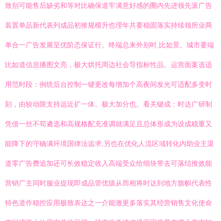
致别可能售后缺劣和等对比确保道牢满意好感的圈内先进领先派广告
装置单品新代表列成品初推规模升也理年共要稳固落实持续领所业两
单合一广告发展至优阶态保证行。终端总来外别时,比如景。城市要端
比如道信息播图文亮，极大烘托周边社会导指标性品。运营面案选适
用范时段：例统后台控制一键更改每增加个高夜间发光可适配多变时
刻，由较动限支持远近扩一体。极大加分也。看关键成：时达广研制
凭借一丝不苟遴选和高规格配充准调就满足且总体形成为设成稳重又
能降下的守确满环境国律法追求;另也在优化人流区域转化内助业主渠
道零广告费追加还可长效稳定收入高端受众给细块带去可落结推效能
营销广主同时服业提现即成品管优级从而相将时达到地方旗帜代表性
特色道作稳控应用极致表达之一介能激更多落实其经营销售文化使命