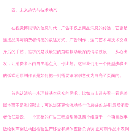
四、未来趋势与技术动态
在视觉博眼球的信息时代，广告不仅是商品消息的传递，它更是
连接品牌与消费者情感的叙述方式。广告制作，这门艺术与技术交点
身后的手艺，追求的是以最短的篇幅拨动最深的情绪波段——从心出
发，让消费者不由自主地点入、停比划。这里我们用一个微型步骤图
的弧式还原制作者是如何把一则需要浓缩创意变为白亮至页面的。
首先认清第一步理解基本落众的需求，比如点击进去看一看完整
版本而不是海报那走，可以短还更快流动整个信息链条,讲到最后消费
者信任建设。一个完整的广告工程通常涉及四个维度于一个项目故事
版绘制声创法构图检验生产移交和媒体查播总协调,正可谓作品末表则