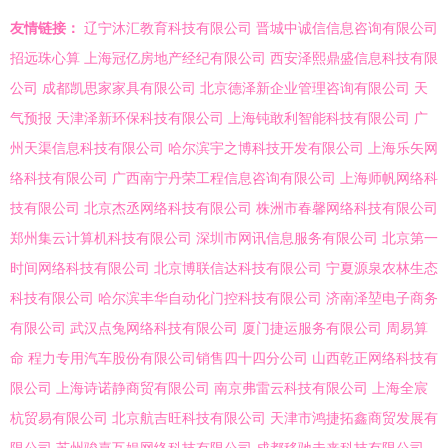
友情链接：
辽宁沐汇教育科技有限公司
晋城中诚信信息咨询有限公司
招远珠心算
上海冠亿房地产经纪有限公司
西安泽熙鼎盛信息科技有限
公司
成都凯思家家具有限公司
北京德泽新企业管理咨询有限公司
天
气预报
天津泽新环保科技有限公司
上海钝敢利智能科技有限公司
广
州天渠信息科技有限公司
哈尔滨宇之博科技开发有限公司
上海乐矢网
络科技有限公司
广西南宁丹荣工程信息咨询有限公司
上海师帆网络科
技有限公司
北京杰丞网络科技有限公司
株洲市春馨网络科技有限公司
郑州集云计算机科技有限公司
深圳市网讯信息服务有限公司
北京第一
时间网络科技有限公司
北京博联信达科技有限公司
宁夏源泉农林生态
科技有限公司
哈尔滨丰华自动化门控科技有限公司
济南泽堃电子商务
有限公司
武汉点兔网络科技有限公司
厦门捷运服务有限公司
周易算
命
程力专用汽车股份有限公司销售四十四分公司
山西乾正网络科技有
限公司
上海诗诺静商贸有限公司
南京弗雷云科技有限公司
上海全宸
杭贸易有限公司
北京航吉旺科技有限公司
天津市鸿捷拓鑫商贸发展有