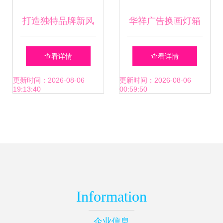
打造独特品牌新风
华祥广告换画灯箱
尚——新疆乌鲁木
定制厂家图片,华祥
查看详情
查看详情
齐塑料广告扇子的
广告换画灯箱定制
更新时间：2026-08-06
更新时间：2026-08-06
19:13:40
00:59:50
专业造与创意定制
厂家高清图片 宿迁
市华祥广告制品厂,
Information
企业信息