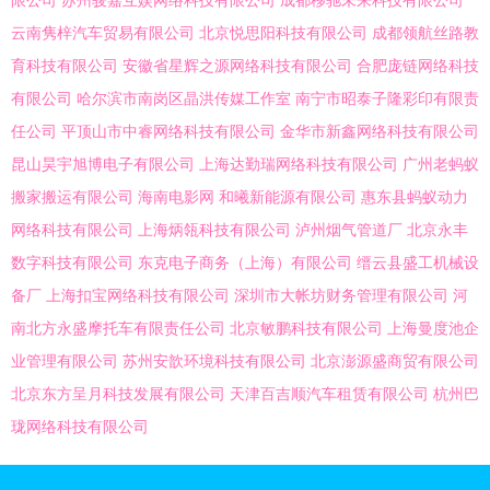
限公司
苏州骏嘉互娱网络科技有限公司
成都移驰未来科技有限公司
云南隽梓汽车贸易有限公司
北京悦思阳科技有限公司
成都领航丝路教
育科技有限公司
安徽省星辉之源网络科技有限公司
合肥庞链网络科技
有限公司
哈尔滨市南岗区晶洪传媒工作室
南宁市昭泰子隆彩印有限责
任公司
平顶山市中睿网络科技有限公司
金华市新鑫网络科技有限公司
昆山昊宇旭博电子有限公司
上海达勤瑞网络科技有限公司
广州老蚂蚁
搬家搬运有限公司
海南电影网
和曦新能源有限公司
惠东县蚂蚁动力
网络科技有限公司
上海炳瓴科技有限公司
泸州烟气管道厂
北京永丰
数字科技有限公司
东克电子商务（上海）有限公司
缙云县盛工机械设
备厂
上海扣宝网络科技有限公司
深圳市大帐坊财务管理有限公司
河
南北方永盛摩托车有限责任公司
北京敏鹏科技有限公司
上海曼度池企
业管理有限公司
苏州安歆环境科技有限公司
北京澎源盛商贸有限公司
北京东方呈月科技发展有限公司
天津百吉顺汽车租赁有限公司
杭州巴
珑网络科技有限公司