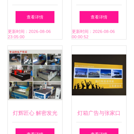
计,画册 宣传单 广
印机与理光UV平板
查看详情
查看详情
告,设计模板,汇图
打印机 广告制作的
更新时间：2026-08-06
更新时间：2026-08-06
23:05:00
00:00:52
网
高效之选
灯辉匠心 解密发光
灯箱广告与张家口
字招牌背后的制作
广告牌制作 分类与